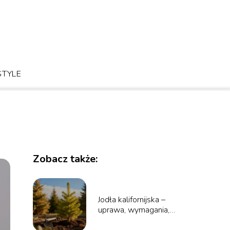
STYLE
Zobacz także:
Jodła kalifornijska –
uprawa, wymagania,
zastosowanie