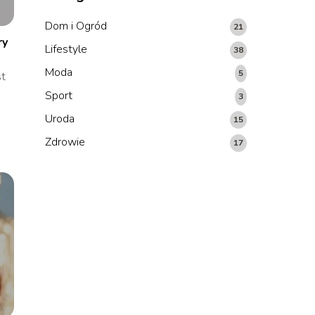
Dom i Ogród
21
ry
Lifestyle
38
Moda
5
st
Sport
3
Uroda
15
Zdrowie
17