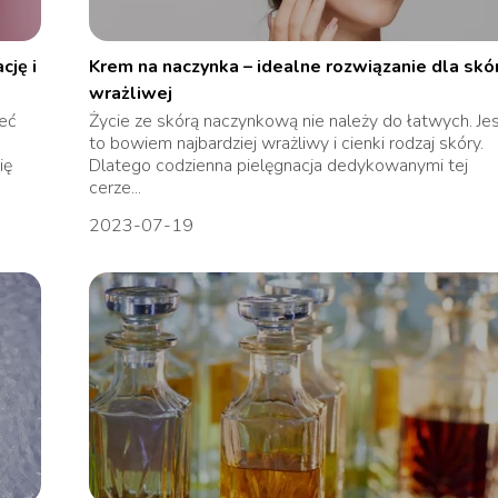
cję i
Krem na naczynka – idealne rozwiązanie dla skó
wrażliwej
ieć
Życie ze skórą naczynkową nie należy do łatwych. Je
to bowiem najbardziej wrażliwy i cienki rodzaj skóry.
ię
Dlatego codzienna pielęgnacja dedykowanymi tej
cerze...
2023-07-19