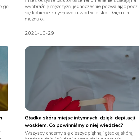
Przezroczyste biustonosze fenomenalnie działają na
o go
wyobraźnię mężczyzn, jednocześnie pozwalając pocz
się kobiecie zmysłowo i uwodzicielsko. Dzięki nim
można o...
2021-10-29
n
Gładka skóra miejsc intymnych, dzięki depilacji
woskiem. Co powinniśmy o niej wiedzieć?
i
Wszyscy chcemy się cieszyć piękną i gładką skórą