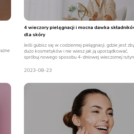
4 wieczory pielęgnacji i mocna dawka składnik
dla skóry
Jeśli gubisz się w codziennej pielęgnacji, gdzie jest zb
ważne
dużo kosmetyków i nie wiesz jak ją uporządkować,
spróbuj nowego sposobu 4-dniowej wieczornej rutyny,
2023-08-23