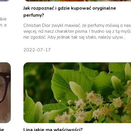
Jak rozpoznać i gdzie kupować oryginalne
perfumy?
lkie
, a
Christian Dior zwykł mawiać, że perfumy mówią o na
więcej, niż nasz charakter pisma. I trudno się z tą myśl
nie zgodzić. Aby jednak tak się stało, należy używ...
2022-07-17
je
Lipa jakie ma właściwości?