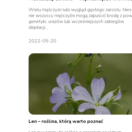
Wielu mężczyzn lubi wygląd gęstego zarostu. Nies
nie wszyscy mężczyźni mogą zapuścić brodę z po
genetyki, urazów lub wcześniejszych zabiegów
depilacji....
2022-05-20
Len – roślina, którą warto poznać