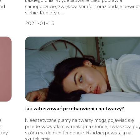
e
każdego dnia. Wydepilowane ciało poprawia
tod
samopoczucie, zwiększa komfort oraz dodaje pewnoś
siebie. Kobiety c...
2021-01-15
Jak zatuszować przebarwienia na twarzy?
e
Nieestetyczne plamy na twarzy mogą pojawiać się
ą
przede wszystkim w reakcji na słońce, zwłaszcza gd
tury
skóra ma do nich tendencje. Rzadziej powstają na
skutek zmia...