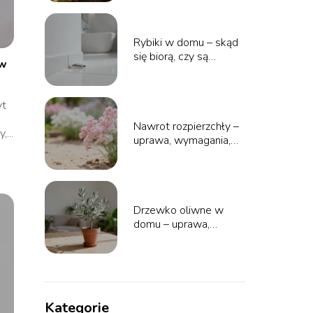
Rybiki w domu – skąd
się biorą, czy są
ów
groźne, jak się pozbyć
yt
Nawrot rozpierzchły –
...
uprawa, wymagania,
pielęgnacja
Drzewko oliwne w
domu – uprawa,
pielęgnacja,
podlewanie
Kategorie