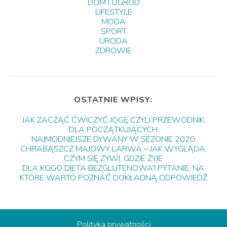
DOM I OGRÓD
LIFESTYLE
MODA
SPORT
URODA
ZDROWIE
OSTATNIE WPISY:
JAK ZACZĄĆ ĆWICZYĆ JOGĘ CZYLI PRZEWODNIK
DLA POCZĄTKUJĄCYCH
NAJMODNIEJSZE DYWANY W SEZONIE 2020
CHRABĄSZCZ MAJOWY LARWA – JAK WYGLĄDA,
CZYM SIĘ ŻYWI, GDZIE ŻYJE
DLA KOGO DIETA BEZGLUTENOWA? PYTANIE, NA
KTÓRE WARTO POZNAĆ DOKŁADNĄ ODPOWIEDŹ
Polityka prywatności