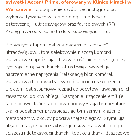
sylwetki Accent Prime, oferowany w Klinice Miracki w
Warszawie
, to połączenie dwóch technologii od lat
wykorzystywanych w kosmetologii i medycynie
estetycznej – ultradźwięków oraz fal radiowych (RF).
Zabieg trwa od kilkunastu do kilkudziesięciu minut.
Pierwszym etapem jest zastosowanie „zimnych”
ultradźwięków, które selektywnie niszczą komórki
tłuszczowe i opróżniają ich zawartość, nie naruszając przy
tym sąsiadujących tkanek. Ultradźwięki wywołują
naprzemienne naprężenia i relaksację błon komórek
tłuszczowych, prowadząc w końcu do ich uszkodzenia.
Efektem jest stopniowy rozpad adipocytów i uwalnianie ich
zawartości do krwiobiegu. Następnie urządzenie emituje
fale radiowe, które stopniowo podwyższają temperaturę
tkanki podskórnej, przyspieszając tym samym krążenie i
metabolizm w okolicy poddawanej zabiegowi. Stymulują
układ limfatyczny do szybszego usuwania uwolnionego
tłuszczu i detoksykacji tkanek. Redukcja tkanki tłuszczowej