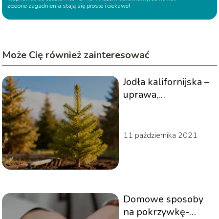
złożone zagadnienia stają się proste i ciekawe!
Może Cię również zainteresować
Jodła kalifornijska –
uprawa,
wymagania,
zastosowanie
11 października 2021
Domowe sposoby
na pokrzywkę-