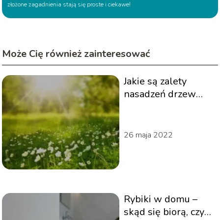
złożone zagadnienia stają się proste i ciekawe!
Może Cię również zainteresować
Jakie są zalety
nasadzeń drzew
wzdłuż ogrodzenia?
26 maja 2022
Rybiki w domu –
skąd się biorą, czy